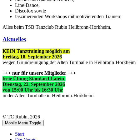
Line-Dance,
Discofox sowie
faszinierenden Workshops mit motivierenden Trainern
Alles beim TSB Tanzclub Rubin Heilbronn-Horkheim.
Aktuelles
KEIN Tanztraining möglich am
Freitag, 18. September 2026
wegen Grundreinigung der Alten Turnhalle in Heilbronn-Horkheim
+++ nur für unsere Mitglieder +++
freie Übung Standard Latein
Dienstag, 22. September 2026
von 15:00 Uhr bis 16:30 Uhr
in der Alten Turnhalle in Heilbronn-Horkheim
© TC Rubin, 2026
Mobile Menu Toggle
Start
Der Verein